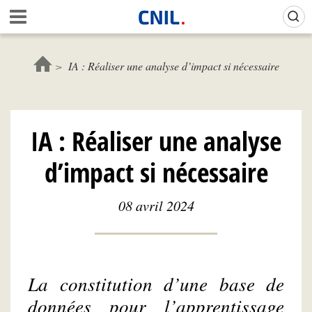
Aller
Gestion de vos préférences sur les cookies (témoins de connexion)
A
au
c
contenu
c
principal
u
IA : Réaliser une analyse d’impact si nécessaire
e
i
l
-
IA : Réaliser une analyse
C
N
d’impact si nécessaire
I
L
08 avril 2024
La constitution d’une base de
données pour l’apprentissage