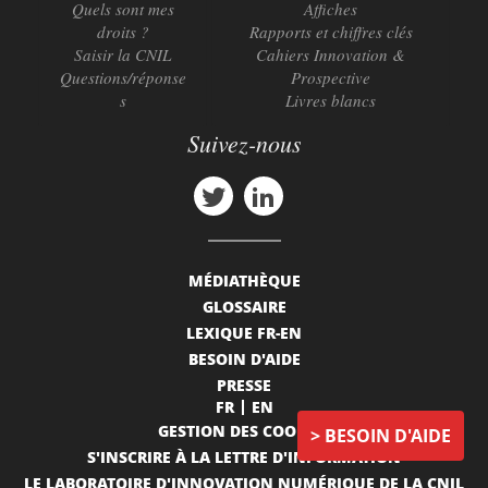
Quels sont mes
Affiches
droits ?
Rapports et chiffres clés
Saisir la CNIL
Cahiers Innovation &
Questions/réponse
Prospective
s
Livres blancs
Suivez-nous
MÉDIATHÈQUE
GLOSSAIRE
LEXIQUE FR-EN
BESOIN D'AIDE
PRESSE
FR
EN
GESTION DES COOKIES
BESOIN D'AIDE
S'INSCRIRE À LA LETTRE D'INFORMATION
LE LABORATOIRE D'INNOVATION NUMÉRIQUE DE LA CNIL