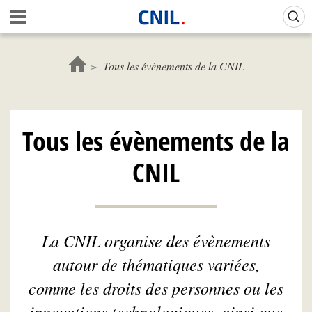
Aller
Gestion de vos préférences sur les cookies (témoins de connexion)
A
au
c
contenu
c
principal
u
Tous les évènements de la CNIL
e
i
l
-
Tous les évènements de la
C
N
CNIL
I
L
La CNIL organise des évènements
autour de thématiques variées,
comme les droits des personnes ou les
innovations technologiques, ainsi que