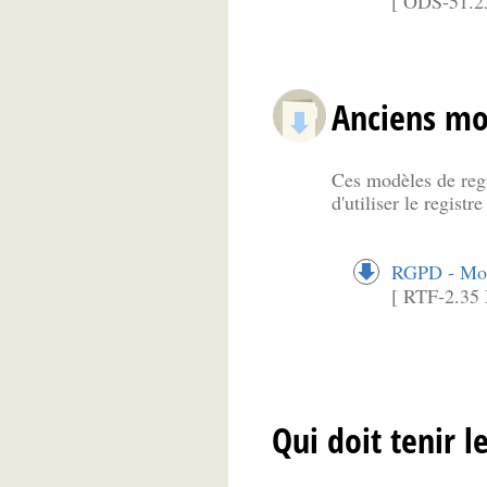
[ ODS-51.2
Anciens mo
Ces modèles de regis
d'utiliser le regist
RGPD - Modè
[ RTF-2.35
Qui doit tenir le