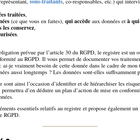
sous-traitants
représentant,
, co-responsables, etc.) qui interv
es traitées
,
nées
qui accède
à qui
(ce que vous en faites),
aux données et
 les conservez
,
urisées
.
ligation prévue par l’article 30 du RGPD, le registre est un ou
formité au RGPD. Il vous permet de documenter vos traitemen
: ai-je vraiment besoin de cette donnée dans le cadre de mon t
nnées aussi longtemps ? Les données sont-elles suffisamment p
r sont ainsi l’occasion d’identifier et de hiérarchiser les ris
s permettra d’en déduire un plan d’action de mise en conformi
nnées.
éments essentiels relatifs au registre et propose également u
 le RGPD.