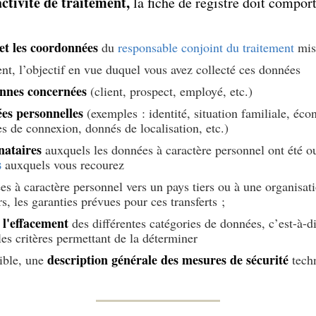
ctivité de traitement,
la fiche de registre doit compor
et les coordonnées
du
responsable conjoint du traitement
mis
nt, l’objectif en vue duquel vous avez collecté ces données
nnes
concernées
(client, prospect, employé, etc.)
es personnelles
(exemples : identité, situation familiale, éc
 de connexion, donnés de localisation, etc.)
nataires
auxquels les données à caractère personnel ont été 
s
auxquels vous recourez
s à caractère personnel vers un pays tiers ou à une organisati
rs, les garanties prévues pour ces transferts ;
 l'effacement
des différentes catégories de données, c’est-à-di
les critères permettant de la déterminer
description générale des mesures de sécurité
ible, une
techn