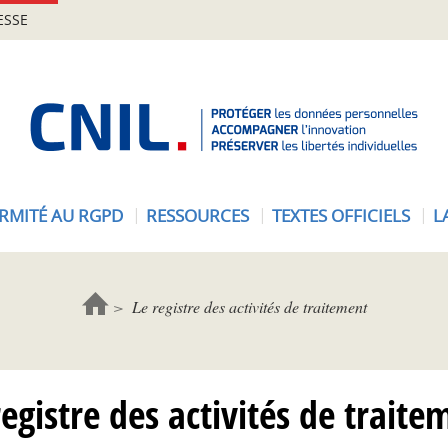
ESSE
A
c
c
u
e
RMITÉ AU RGPD
RESSOURCES
TEXTES OFFICIELS
L
i
l
-
C
Le registre des activités de traitement
N
I
L
registre des activités de traite