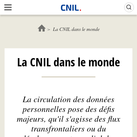
Aller
Gestion de vos préférences sur les cookies (témoins de connexion)
A
au
c
contenu
c
principal
u
La CNIL dans le monde
e
i
l
-
La CNIL dans le monde
C
N
I
L
La circulation des données
personnelles pose des défis
majeurs, qu'il s'agisse des flux
transfrontaliers ou du