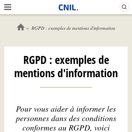
Aller
Gestion de vos préférences sur les cookies (témoins de connexion)
A
au
c
contenu
c
principal
u
RGPD : exemples de mentions d'information
e
i
l
-
RGPD : exemples de
C
N
mentions d'information
I
L
Pour vous aider à informer les
personnes dans des conditions
conformes au RGPD, voici