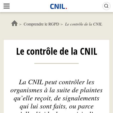
Aller
Gestion de vos préférences sur les cookies (témoins de connexion)
A
au
c
contenu
c
principal
u
Comprendre le RGPD
Le contrôle de la CNIL
e
i
l
-
Le contrôle de la CNIL
C
N
I
L
La CNIL peut contrôler les
organismes à la suite de plaintes
qu’elle reçoit, de signalements
qui lui sont faits, ou parce