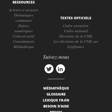
RESSOURCES
Acteurs et secteurs
Thématiques
TEXTES OFFICIELS
communes
Enjeux
Cadre européen
numériques
Cadre national
Cybersécurité
Décisions de la CNIL
Consultations
Les décisions de la CNIL sur
Médiathèque
Légifrance
Suivez-nous
MÉDIATHÈQUE
GLOSSAIRE
LEXIQUE FR-EN
BESOIN D'AIDE
PRESSE