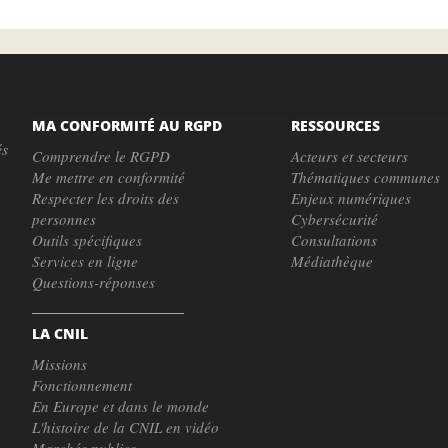
MA CONFORMITÉ AU RGPD
RESSOURCES
és
Comprendre le RGPD
Acteurs et secteurs
Me mettre en conformité
Thématiques communes
Respecter les droits des
Enjeux numériques
personnes
Cybersécurité
Outils spécifiques
Consultations
Services en ligne
Médiathèque
Questions-réponses
LA CNIL
Missions
Fonctionnement
En Europe et dans le monde
L'histoire de la CNIL en vidéo
Marchés publics