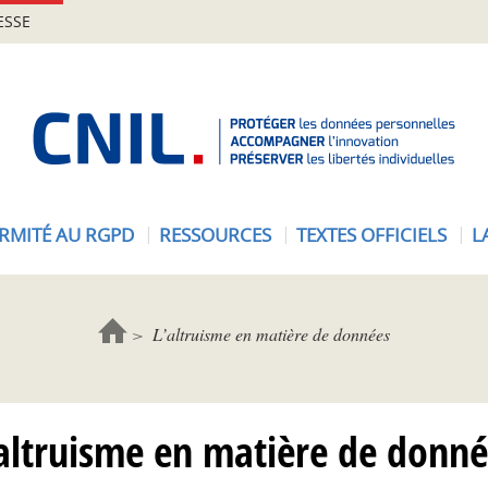
ESSE
A
c
c
u
e
RMITÉ AU RGPD
RESSOURCES
TEXTES OFFICIELS
L
i
l
-
C
L’altruisme en matière de données
N
I
L
’altruisme en matière de donné