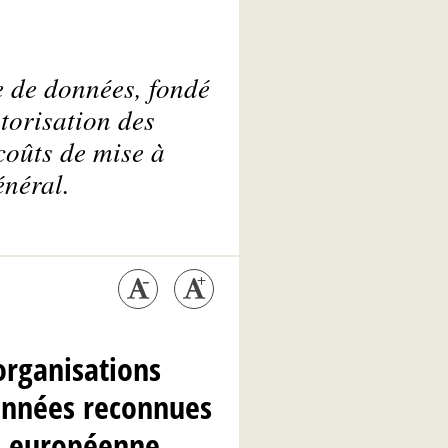
e de données, fondé
torisation des
coûts de mise à
énéral.
organisations
données reconnues
n européenne