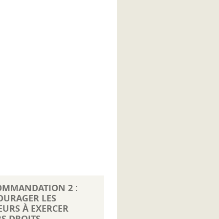
OMMANDATION 2 :
OURAGER LES
URS À EXERCER
S DROITS