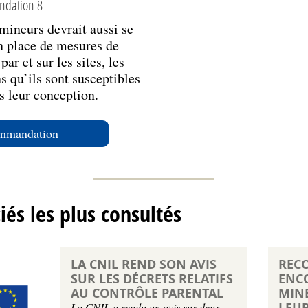
dation 8
 mineurs devrait aussi se
en place de mesures de
par et sur les sites, les
ns qu’ils sont susceptibles
ès leur conception.
ommandation
ciés les plus consultés
LA CNIL REND SON AVIS
REC
SUR LES DÉCRETS RELATIFS
ENC
AU CONTRÔLE PARENTAL
MINE
LEUR
La CNIL a rendu un avis sur deux