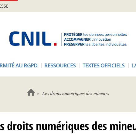
ESSE
A
c
c
u
e
RMITÉ AU RGPD
RESSOURCES
TEXTES OFFICIELS
L
i
l
-
C
Les droits numériques des mineurs
N
I
L
s droits numériques des mine