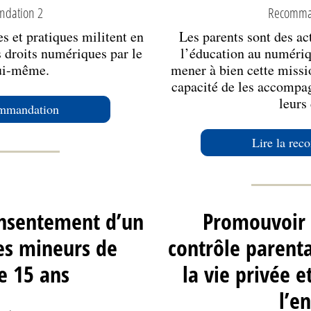
dation 2
Recomma
es et pratiques militent en
Les parents sont des ac
s droits numériques par le
l’éducation au numériq
ui-même.
mener à bien cette missio
capacité de les accompag
leurs 
ommandation
Lire la re
onsentement d’un
Promouvoir 
es mineurs de
contrôle parent
e 15 ans
la vie privée e
l’e