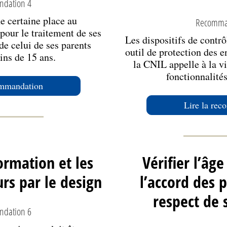
dation 4
e certaine place au
Recomma
our le traitement de ses
Les dispositifs de contrô
e celui de ses parents
outil de protection des e
ins de 15 ans.
la CNIL appelle à la vi
fonctionnalités
ommandation
Lire la re
ormation et les
Vérifier l’âge
rs par le design
l’accord des 
respect de 
dation 6