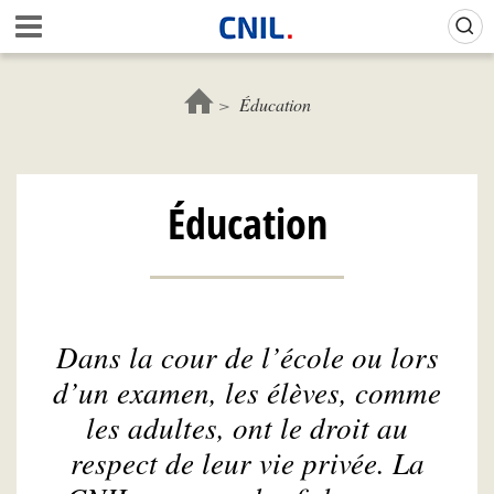
Aller
Gestion de vos préférences sur les cookies (témoins de connexion)
A
au
c
contenu
c
principal
u
Éducation
e
i
l
-
Éducation
C
N
I
L
Dans la cour de l’école ou lors
d’un examen, les élèves, comme
les adultes, ont le droit au
respect de leur vie privée. La