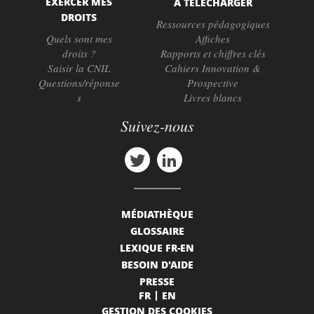
EXERCER MES
À TÉLÉCHARGER
DROITS
Ressources pédagogiques
Quels sont mes
Affiches
droits ?
Rapports et chiffres clés
Saisir la CNIL
Cahiers Innovation &
Questions/réponse
Prospective
s
Livres blancs
Suivez-nous
MÉDIATHÈQUE
GLOSSAIRE
LEXIQUE FR-EN
BESOIN D'AIDE
PRESSE
FR
EN
GESTION DES COOKIES