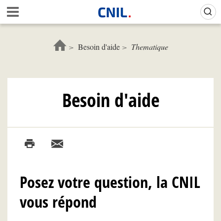
Aller
A
au
c
contenu
c
principal
u
Besoin d'aide
Thematique
e
i
l
-
Besoin d'aide
C
N
I
L
Posez votre question, la CNIL
vous répond