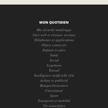
MON QUOTIDIEN
Ma sécurité numérique
Sites web et réseaux sociaux
Téléphones et applications
Objets connectés
Enfants et ados
Santé
Social
Logement
Travail
Intelligence artificielle (IA)
Achats et publicité
Banque/Assurance
Citoyenneté
Sport
Transports et mobilité
Vie associative