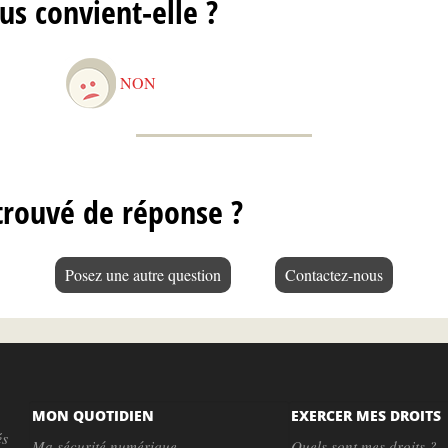
us convient-elle ?
NON
trouvé de réponse ?
Posez une autre question
Contactez-nous
MON QUOTIDIEN
EXERCER MES DROITS
és
Ma sécurité numérique
Quels sont mes droits ?