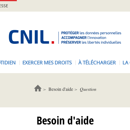
ESSE
A
c
c
u
e
TIDIEN
EXERCER MES DROITS
À TÉLÉCHARGER
LA
i
l
-
C
Besoin d'aide
Question
N
I
L
Besoin d'aide