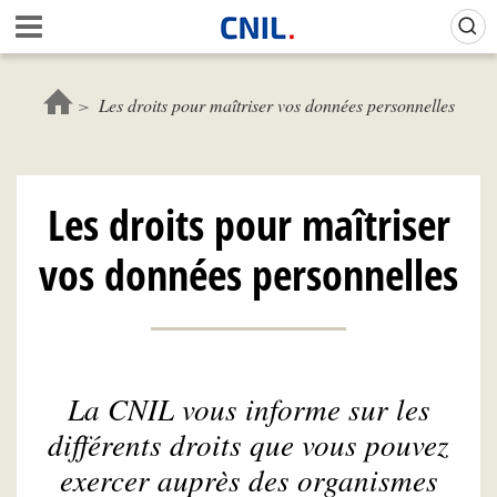
Aller
Gestion de vos préférences sur les cookies (témoins de connexion)
A
au
c
contenu
c
principal
u
Les droits pour maîtriser vos données personnelles
e
i
l
-
Les droits pour maîtriser
C
N
vos données personnelles
I
L
La CNIL vous informe sur les
différents droits que vous pouvez
exercer auprès des organismes