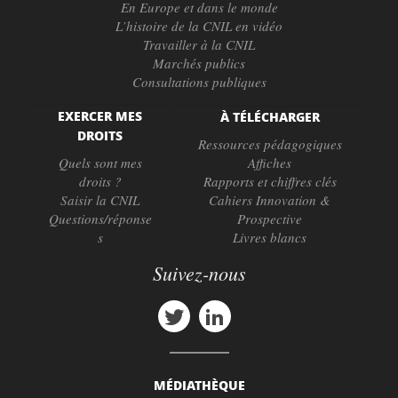
En Europe et dans le monde
L’histoire de la CNIL en vidéo
Travailler à la CNIL
Marchés publics
Consultations publiques
EXERCER MES
À TÉLÉCHARGER
DROITS
Ressources pédagogiques
Quels sont mes
Affiches
droits ?
Rapports et chiffres clés
Saisir la CNIL
Cahiers Innovation &
Questions/réponse
Prospective
s
Livres blancs
Suivez-nous
MÉDIATHÈQUE