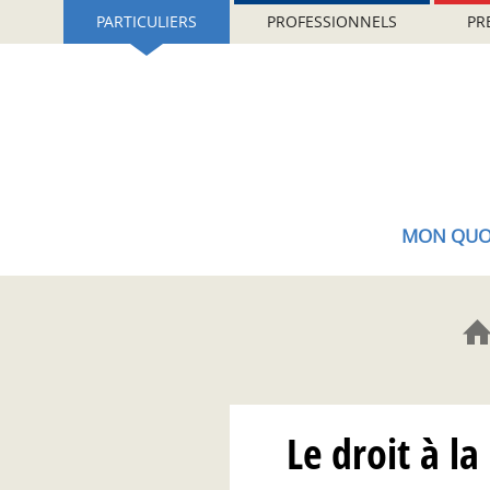
Aller
Gestion de vos préférences sur les cookies (témoins de connexion)
PARTICULIERS
PROFESSIONNELS
PR
au
contenu
principal
MON QUO
Le droit à la