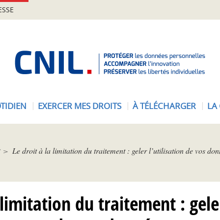
ESSE
A
c
c
u
e
TIDIEN
EXERCER MES DROITS
À TÉLÉCHARGER
LA
i
l
-
C
Le droit à la limitation du traitement : geler l’utilisation de vos do
N
I
L
 limitation du traitement : geler