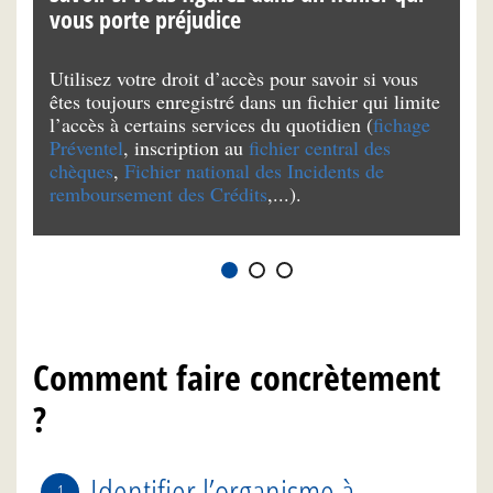
vous porte préjudice
v
Utilisez votre droit d’accès pour savoir si vous
Il
êtes toujours enregistré dans un fichier qui limite
pr
l’accès à certains services du quotidien (
fichage
re
Préventel
, inscription au
fichier central des
a
chèques
,
Fichier national des Incidents de
remboursement des Crédits
,...).
Comment faire concrètement
?
Identifier l’organisme à