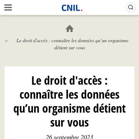
Aller
Gestion de vos préférences sur les cookies (témoins de connexion)
A
au
c
contenu
c
principal
u
e
Le droit d'accès : connaître les données qu’un organisme
i
détient sur vous
l
-
C
N
I
Le droit d'accès :
L
connaître les données
qu’un organisme détient
sur vous
26 septembre 2023