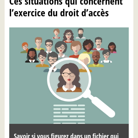
Ces situations qui concernent
l’exercice du droit d’accès
Savoir si vous figurez dans un fichier qui
C