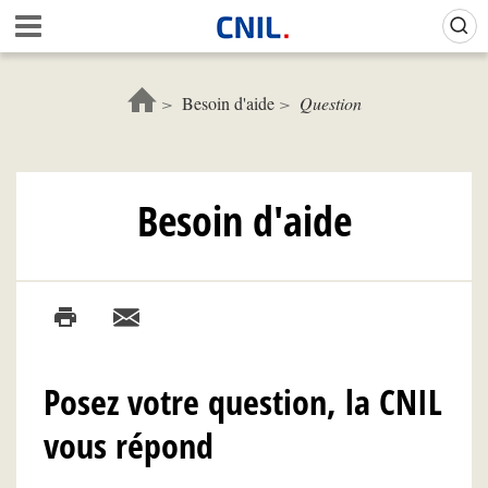
Aller
A
au
c
contenu
c
principal
u
Besoin d'aide
Question
e
i
l
-
Besoin d'aide
C
N
I
L
Posez votre question, la CNIL
vous répond