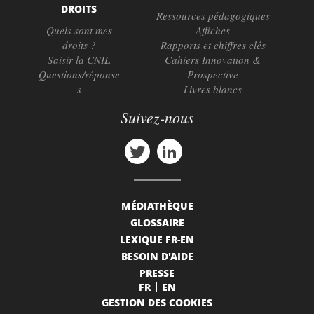
DROITS
Ressources pédagogiques
Quels sont mes
Affiches
droits ?
Rapports et chiffres clés
Saisir la CNIL
Cahiers Innovation &
Questions/réponse
Prospective
s
Livres blancs
Suivez-nous
MÉDIATHÈQUE
GLOSSAIRE
LEXIQUE FR-EN
BESOIN D'AIDE
PRESSE
FR
EN
GESTION DES COOKIES