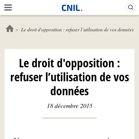
Aller
Gestion de vos préférences sur les cookies (témoins de connexion)
A
au
c
contenu
c
principal
u
Le droit d'opposition : refuser l’utilisation de vos données
e
i
l
-
Le droit d'opposition :
C
N
refuser l’utilisation de vos
I
L
données
18 décembre 2015