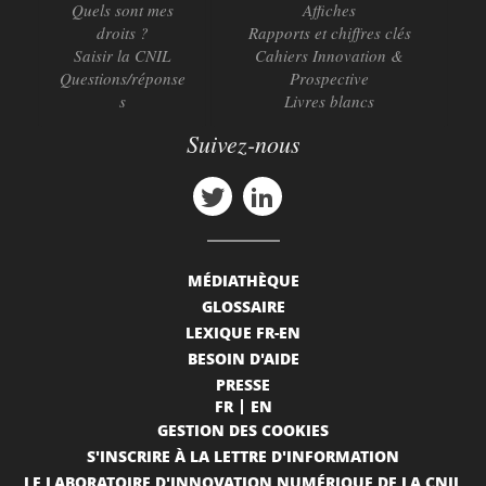
Quels sont mes
Affiches
droits ?
Rapports et chiffres clés
Saisir la CNIL
Cahiers Innovation &
Questions/réponse
Prospective
s
Livres blancs
Suivez-nous
MÉDIATHÈQUE
GLOSSAIRE
LEXIQUE FR-EN
BESOIN D'AIDE
PRESSE
FR
EN
GESTION DES COOKIES
S'INSCRIRE À LA LETTRE D'INFORMATION
LE LABORATOIRE D'INNOVATION NUMÉRIQUE DE LA CNIL