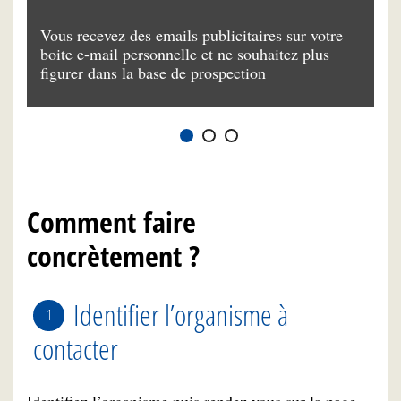
el
Vous recevez des emails publicitaires sur votre
Vo
boite e-mail personnelle et ne souhaitez plus
vo
figurer dans la base de prospection
Comment faire
concrètement ?
Identifier l’organisme à
contacter
Identifiez l’organisme puis rendez vous sur la page