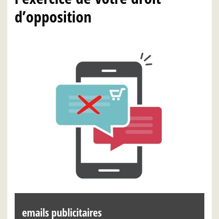
d’opposition
emails publicitaires
p