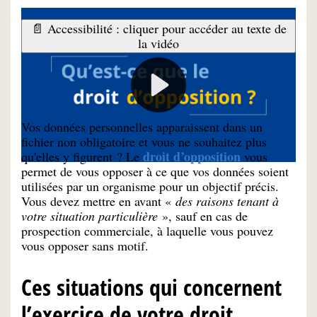
📄 Accessibilité : cliquer pour accéder au texte de
la vidéo
À quoi ça sert ?
Vos données personnelles apparaissent dans un
fichier non obligatoire et vous ne souhaitez plus
droit d’opposition
qu'elles y figurent ? Le
vous
permet de vous opposer à ce que vos données soient
utilisées par un organisme pour un objectif précis.
Vous devez mettre en avant «
des raisons tenant à
votre situation particulière
», sauf en cas de
prospection commerciale, à laquelle vous pouvez
vous opposer sans motif.
Ces situations qui concernent
l’exercice de votre droit