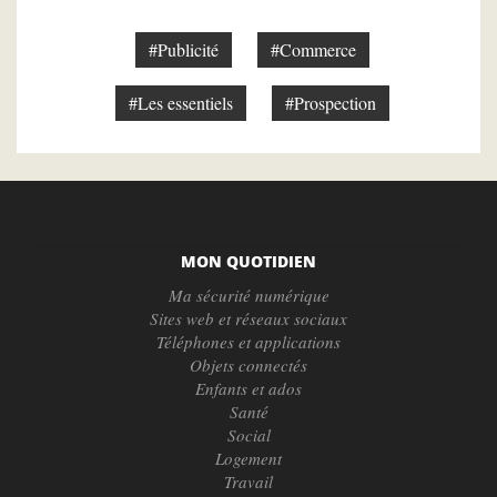
#Publicité
#Commerce
#Les essentiels
#Prospection
MON QUOTIDIEN
Ma sécurité numérique
Sites web et réseaux sociaux
Téléphones et applications
Objets connectés
Enfants et ados
Santé
Social
Logement
Travail