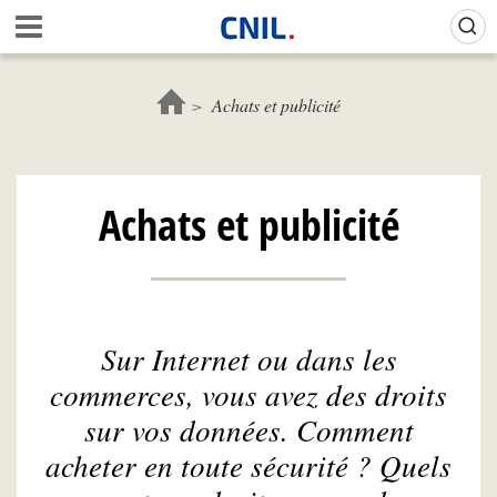
Aller
Gestion de vos préférences sur les cookies (témoins de connexion)
A
au
c
contenu
c
principal
u
Achats et publicité
e
i
l
-
Achats et publicité
C
N
I
L
Sur Internet ou dans les
commerces, vous avez des droits
sur vos données. Comment
acheter en toute sécurité ? Quels