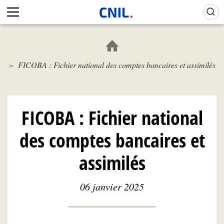
Aller
Gestion de vos préférences sur les cookies (témoins de connexion)
A
au
c
contenu
c
principal
u
e
FICOBA : Fichier national des comptes bancaires et assimilés
i
l
-
C
N
FICOBA : Fichier national
I
L
des comptes bancaires et
assimilés
06 janvier 2025