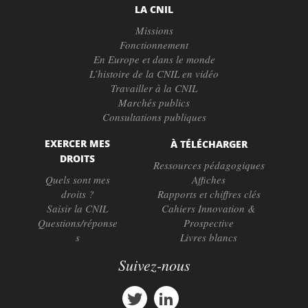
LA CNIL
Missions
Fonctionnement
En Europe et dans le monde
L’histoire de la CNIL en vidéo
Travailler à la CNIL
Marchés publics
Consultations publiques
EXERCER MES
À TÉLÉCHARGER
DROITS
Ressources pédagogiques
Quels sont mes
Affiches
droits ?
Rapports et chiffres clés
Saisir la CNIL
Cahiers Innovation &
Questions/réponse
Prospective
s
Livres blancs
Suivez-nous