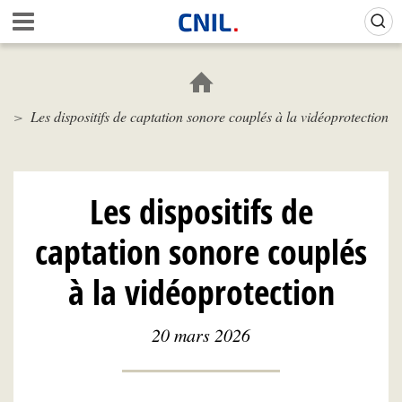
Aller
Gestion de vos préférences sur les cookies (témoins de connexion)
A
au
c
contenu
c
principal
u
e
Les dispositifs de captation sonore couplés à la vidéoprotection
i
l
-
C
N
Les dispositifs de
I
L
captation sonore couplés
à la vidéoprotection
20 mars 2026