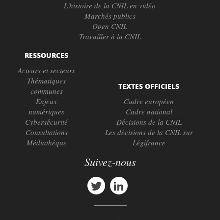
L'histoire de la CNIL en vidéo
Marchés publics
Open CNIL
Travailler à la CNIL
RESSOURCES
Acteurs et secteurs
Thématiques
TEXTES OFFICIELS
communes
Enjeux
Cadre européen
numériques
Cadre national
Cybersécurité
Décisions de la CNIL
Consultations
Les décisions de la CNIL sur
Médiathèque
Légifrance
Suivez-nous