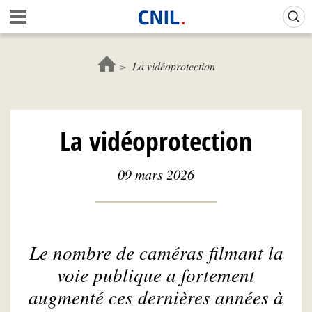
Aller
A
au
c
contenu
c
principal
u
La vidéoprotection
e
i
l
-
La vidéoprotection
C
N
I
09 mars 2026
L
Le nombre de caméras filmant la
voie publique a fortement
augmenté ces dernières années à