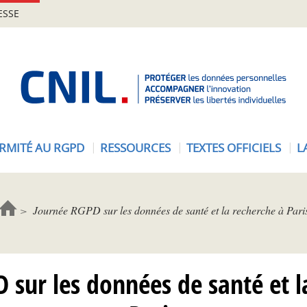
ESSE
A
c
c
u
e
RMITÉ AU RGPD
RESSOURCES
TEXTES OFFICIELS
L
i
l
-
C
Journée RGPD sur les données de santé et la recherche à Pari
N
I
L
 sur les données de santé et l