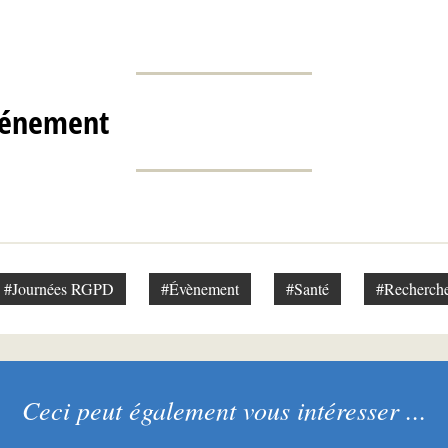
événement
#Journées RGPD
#Évènement
#Santé
#Recherch
Ceci peut également vous intéresser ...