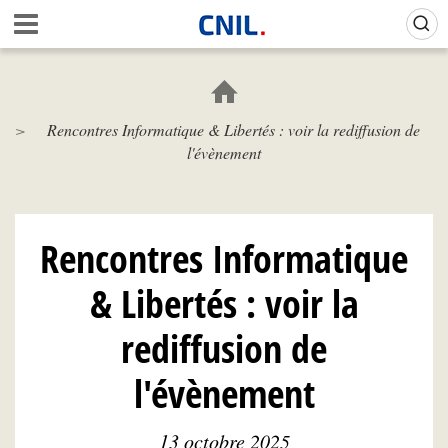
Aller
Gestion de vos préférences sur les cookies (témoins de connexion)
A
au
c
contenu
c
principal
u
e
Rencontres Informatique & Libertés : voir la rediffusion de
i
l'évènement
l
-
C
N
I
Rencontres Informatique
L
& Libertés : voir la
rediffusion de
l'évènement
13 octobre 2025