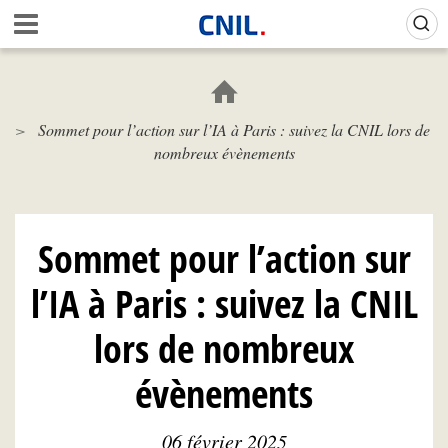
Aller
Gestion de vos préférences sur les cookies (témoins de connexion)
A
au
c
contenu
c
principal
u
e
Sommet pour l’action sur l’IA à Paris : suivez la CNIL lors de
i
nombreux évènements
l
-
C
N
I
Sommet pour l’action sur
L
l’IA à Paris : suivez la CNIL
lors de nombreux
évènements
06 février 2025