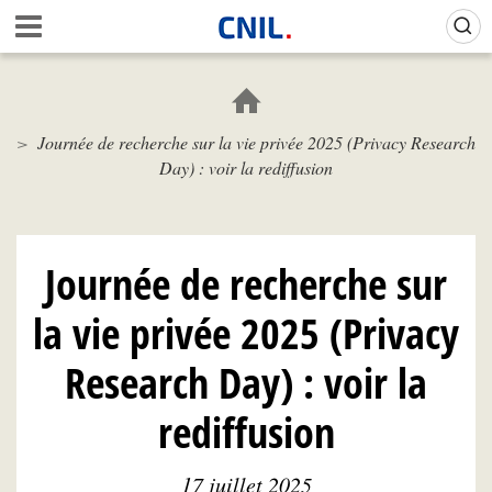
Aller
Gestion de vos préférences sur les cookies (témoins de connexion)
A
au
c
contenu
c
principal
u
e
Journée de recherche sur la vie privée 2025 (Privacy Research
i
Day) : voir la rediffusion
l
-
C
N
I
Journée de recherche sur
L
la vie privée 2025 (Privacy
Research Day) : voir la
rediffusion
17 juillet 2025