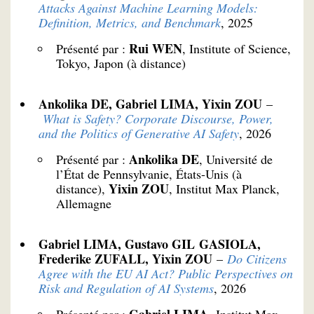
Attacks Against Machine Learning Models:
Definition, Metrics, and Benchmark
, 2025
Rui WEN
Présenté par :
, Institute of Science,
Tokyo, Japon (à distance)
Ankolika DE, Gabriel LIMA, Yixin ZOU
–
What is Safety? Corporate Discourse, Power,
and the Politics of Generative AI Safety
, 2026
Ankolika DE
Présenté par :
, Université de
l’État de Pennsylvanie, États-Unis (à
Yixin ZOU
distance),
, Institut Max Planck,
Allemagne
Gabriel LIMA, Gustavo GIL GASIOLA,
Frederike ZUFALL, Yixin ZOU
–
Do Citizens
Agree with the EU AI Act? Public Perspectives on
Risk and Regulation of AI Systems
, 2026
Gabriel LIMA,
Présenté par :
Institut Max