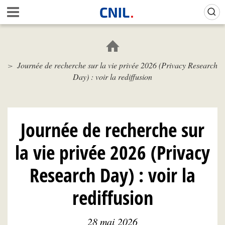
Aller
Gestion de vos préférences sur les cookies (témoins de connexion)
A
au
c
contenu
c
principal
u
e
Journée de recherche sur la vie privée 2026 (Privacy Research
i
Day) : voir la rediffusion
l
-
C
N
I
Journée de recherche sur
L
la vie privée 2026 (Privacy
Research Day) : voir la
rediffusion
28 mai 2026