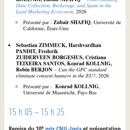
Data Collection, Brokerage, and Spam in the
Lead Marketing Ecosystem
,
2026
Zubair SHAFIQ
Présenté par :
, Université de
Californie, États-Unis
Sebastian ZIMMECK, Harshvardhan
PANDIT, Frederik
ZUIDERVEEN BORGESIUS, Cristiana
TEIXEIRA SANTOS, Konrad KOLLNIG,
Robin BERJON
–
Can the GPC standard
eliminate consent banners in the EU?
, 2026
Konrad KOLLNIG
Présenté par :
,
Université de Maastricht, Pays-Bas
15 h 05 – 15 h 25
e
Remise du 10
prix CNIL-Inria
et présentation