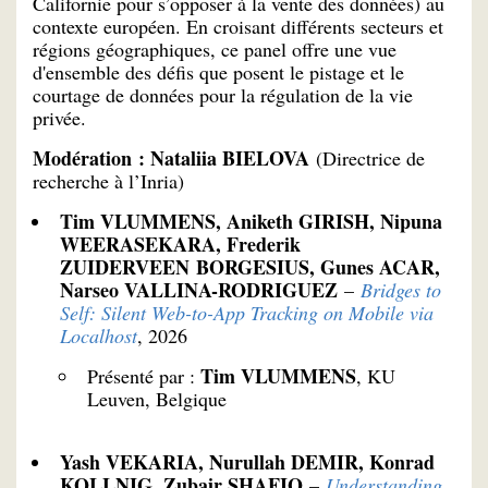
Californie pour s’opposer à la vente des données) au
contexte européen. En croisant différents secteurs et
régions géographiques, ce panel offre une vue
d'ensemble des défis que posent le pistage et le
courtage de données pour la régulation de la vie
privée.
Modération : Nataliia BIELOVA
(Directrice de
recherche à l’Inria)
Tim VLUMMENS, Aniketh GIRISH, Nipuna
WEERASEKARA, Frederik
ZUIDERVEEN BORGESIUS, Gunes ACAR,
Narseo VALLINA-RODRIGUEZ
–
Bridges to
Self: Silent Web-to-App Tracking on Mobile via
Localhost
, 2026
Tim VLUMMENS
Présenté par :
, KU
Leuven, Belgique
Yash VEKARIA, Nurullah DEMIR, Konrad
KOLLNIG, Zubair SHAFIQ
–
Understanding