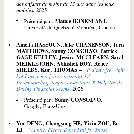
des enfants de moins de 13 ans dans les jeux
mobiles
, 2025
Maude BONENFANT
Présenté par :
,
Université du Québec à Montréal, Canada
Amelia HASSOUN, Jake CHANENSON, Tara
MATTHEWS, Sunny CONSOLVO, Patrick
GAGE KELLEY, Jessica MCCLEARN, Sarah
MEIKLEJOHN, Abhishek ROY, Renee
SHELBY, Kurt THOMAS
–
“It didn’t feel right
but I needed a job so desperately”:
Understanding People’s Emotions & Help Needs
During Financial Scams
,
2026
Sunny CONSOLVO
Présenté par :
,
Google, États-Unis
Yue DENG, Changyang HE, Yixin ZOU, Bo
LI
–
“Auntie, Please Don’t Fall for Those