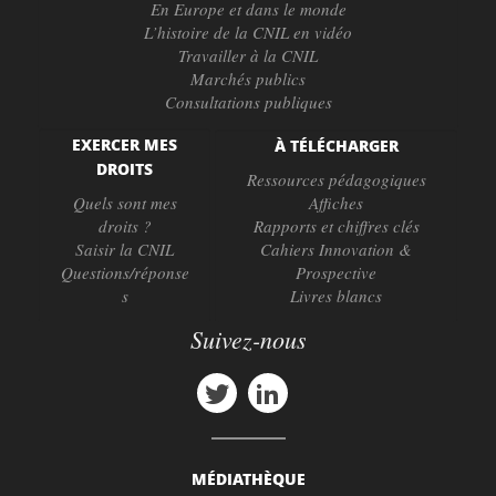
En Europe et dans le monde
L’histoire de la CNIL en vidéo
Travailler à la CNIL
Marchés publics
Consultations publiques
EXERCER MES
À TÉLÉCHARGER
DROITS
Ressources pédagogiques
Quels sont mes
Affiches
droits ?
Rapports et chiffres clés
Saisir la CNIL
Cahiers Innovation &
Questions/réponse
Prospective
s
Livres blancs
Suivez-nous
MÉDIATHÈQUE