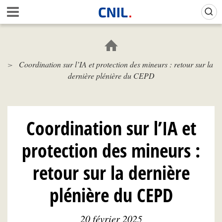
Aller
Gestion de vos préférences sur les cookies (témoins de connexion)
A
au
c
contenu
c
principal
u
e
Coordination sur l’IA et protection des mineurs : retour sur la
i
dernière plénière du CEPD
l
-
C
N
I
Coordination sur l’IA et
L
protection des mineurs :
retour sur la dernière
plénière du CEPD
20 février 2025