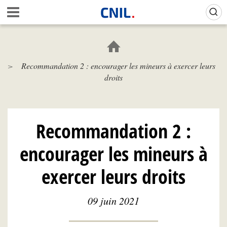
Aller
Gestion de vos préférences sur les cookies (témoins de connexion)
A
au
c
contenu
c
principal
u
e
Recommandation 2 : encourager les mineurs à exercer leurs
i
droits
l
-
C
N
I
Recommandation 2 :
L
encourager les mineurs à
exercer leurs droits
09 juin 2021