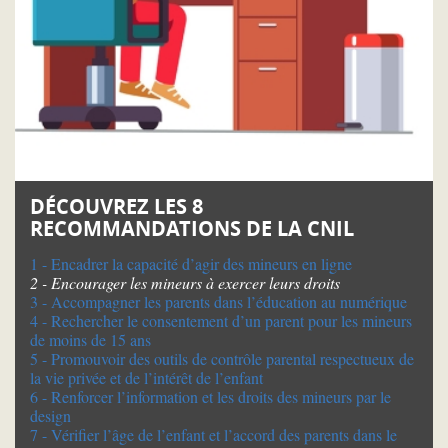
DÉCOUVREZ LES 8
RECOMMANDATIONS DE LA CNIL
1 - Encadrer la capacité d’agir des mineurs en ligne
2 - Encourager les mineurs à exercer leurs droits
3 - Accompagner les parents dans l’éducation au numérique
4 - Rechercher le consentement d’un parent pour les mineurs
de moins de 15 ans
5 - Promouvoir des outils de contrôle parental respectueux de
la vie privée et de l’intérêt de l’enfant
6 - Renforcer l’information et les droits des mineurs par le
design
7 - Vérifier l’âge de l’enfant et l’accord des parents dans le