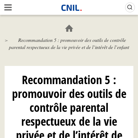
Aller
Gestion de vos préférences sur les cookies (témoins de connexion)
A
au
c
contenu
c
principal
u
e
Recommandation 5 : promouvoir des outils de contrôle
i
parental respectueux de la vie privée et de l’intérêt de l’enfant
l
-
C
N
I
Recommandation 5 :
L
promouvoir des outils de
contrôle parental
respectueux de la vie
privée et de l’intérêt de