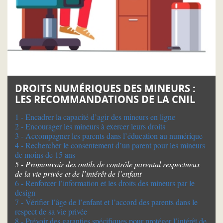
DROITS NUMÉRIQUES DES MINEURS :
LES RECOMMANDATIONS DE LA CNIL
1 - Encadrer la capacité d’agir des mineurs en ligne
2 - Encourager les mineurs à exercer leurs droits
3 - Accompagner les parents dans l’éducation au numérique
4 - Rechercher le consentement d’un parent pour les mineurs
de moins de 15 ans
5 - Promouvoir des outils de contrôle parental respectueux
de la vie privée et de l’intérêt de l’enfant
6 - Renforcer l’information et les droits des mineurs par le
design
7 - Vérifier l’âge de l’enfant et l’accord des parents dans le
respect de sa vie privée
8 - Prévoir des garanties spécifiques pour protéger l’intérêt de