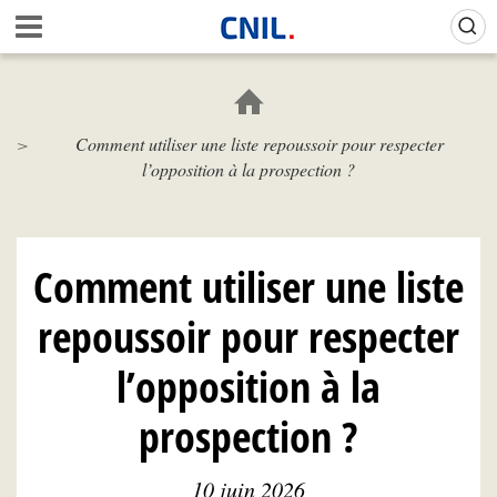
Aller
Gestion de vos préférences sur les cookies (témoins de connexion)
A
au
c
contenu
c
principal
u
e
Comment utiliser une liste repoussoir pour respecter
i
l’opposition à la prospection ?
l
-
C
N
I
Comment utiliser une liste
L
repoussoir pour respecter
l’opposition à la
prospection ?
10 juin 2026