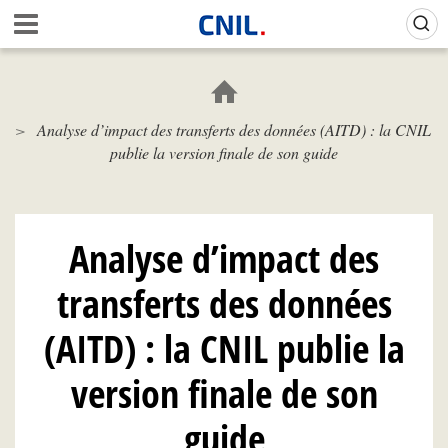
Aller
Gestion de vos préférences sur les cookies (témoins de connexion)
A
au
c
contenu
c
principal
u
e
Analyse d’impact des transferts des données (AITD) : la CNIL
i
publie la version finale de son guide
l
-
C
N
I
Analyse d’impact des
L
transferts des données
(AITD) : la CNIL publie la
version finale de son
guide