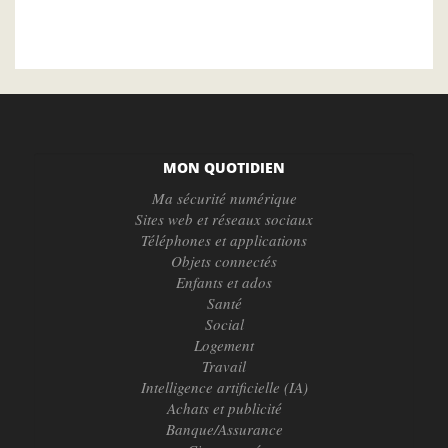
courante
suivante
page
MON QUOTIDIEN
Ma sécurité numérique
Sites web et réseaux sociaux
Téléphones et applications
Objets connectés
Enfants et ados
Santé
Social
Logement
Travail
Intelligence artificielle (IA)
Achats et publicité
Banque/Assurance