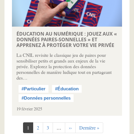
ÉDUCATION AU NUMÉRIQUE : JOUEZ AUX «
DONNÉES PAIRES-SONNELLES » ET
APPRENEZ À PROTÉGER VOTRE VIE PRIVÉE
La CNIL revisite le classique jeu de paires pour
sensibiliser petits et grands aux enjeux de la vie
privée. Explorez la protection des données
personnelles de manière ludique tout en partageant
des…
#Particulier
#Éducation
#Données personnelles
19 février 2025
Pagination
Page
1
Page
2
Page
3
…
Page
››
Dernière
Dernière »