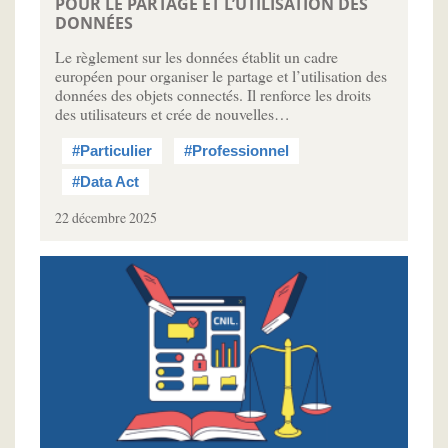
POUR LE PARTAGE ET L’UTILISATION DES
DONNÉES
Le règlement sur les données établit un cadre
européen pour organiser le partage et l’utilisation des
données des objets connectés. Il renforce les droits
des utilisateurs et crée de nouvelles…
#Particulier
#Professionnel
#Data Act
22 décembre 2025