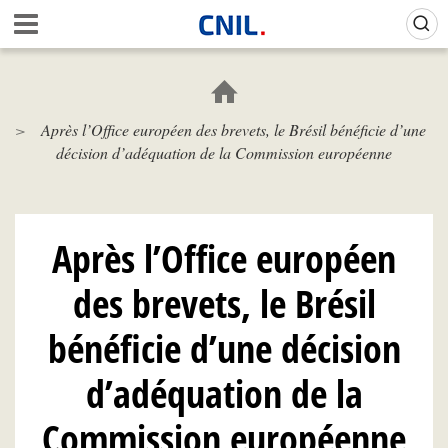
Aller
Gestion de vos préférences sur les cookies (témoins de connexion)
A
au
c
contenu
c
principal
u
e
Après l’Office européen des brevets, le Brésil bénéficie d’une
i
décision d’adéquation de la Commission européenne
l
-
C
N
I
Après l’Office européen
L
des brevets, le Brésil
bénéficie d’une décision
d’adéquation de la
Commission européenne