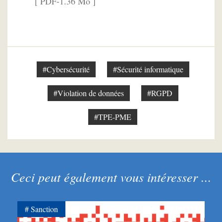
[ PDF-1.36 Mo ]
#Cybersécurité
#Sécurité informatique
#Violation de données
#RGPD
#TPE-PME
Ceci peut également vous intéresser ...
Sanction