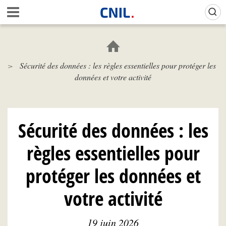
Aller
Gestion de vos préférences sur les cookies (témoins de connexion)
A
au
c
contenu
c
principal
u
e
Sécurité des données : les règles essentielles pour protéger les
i
données et votre activité
l
-
C
N
I
Sécurité des données : les
L
règles essentielles pour
protéger les données et
votre activité
19 juin 2026