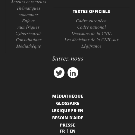
Acteurs et secteurs
Thématiques
TEXTES OFFICIELS
communes
Enjeux
Cadre européen
numériques
Cadre national
Cybersécurité
Décisions de la CNIL
Consultations
Les décisions de la CNIL sur
Médiathèque
Légifrance
Suivez-nous
MÉDIATHÈQUE
GLOSSAIRE
LEXIQUE FR-EN
BESOIN D'AIDE
PRESSE
FR
EN