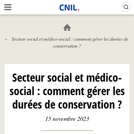
Aller
Gestion de vos préférences sur les cookies (témoins de connexion)
A
au
c
contenu
c
principal
u
e
Secteur social et médico-social : comment gérer les durées de
i
conservation ?
l
-
C
N
I
Secteur social et médico-
L
social : comment gérer les
durées de conservation ?
15 novembre 2023