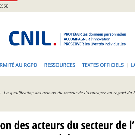
ESSE
A
c
c
u
e
RMITÉ AU RGPD
RESSOURCES
TEXTES OFFICIELS
L
i
l
-
C
La qualification des acteurs du secteur de l’assurance au regard d
N
I
L
ion des acteurs du secteur de 