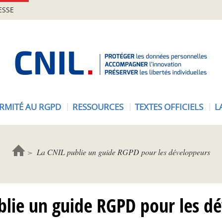
ESSE
A
c
c
u
e
RMITÉ AU RGPD
RESSOURCES
TEXTES OFFICIELS
L
i
l
-
C
La CNIL publie un guide RGPD pour les développeurs
N
I
L
blie un guide RGPD pour les d