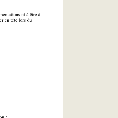
entations ni à être à
r en tête lors du
on ;