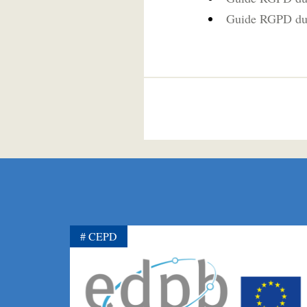
Guide RGPD du 
CEPD