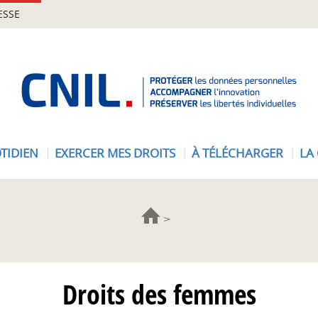
ESSE
A
c
c
u
e
TIDIEN
EXERCER MES DROITS
À TÉLÉCHARGER
LA
i
l
-
C
N
I
L
Droits des femmes