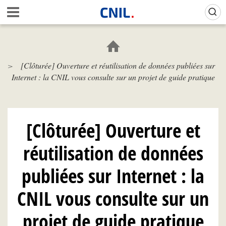
Aller
Gestion de vos préférences sur les cookies (témoins de connexion)
A
au
c
contenu
c
principal
u
e
[Clôturée] Ouverture et réutilisation de données publiées sur
i
Internet : la CNIL vous consulte sur un projet de guide pratique
l
-
C
N
I
[Clôturée] Ouverture et
L
réutilisation de données
publiées sur Internet : la
CNIL vous consulte sur un
projet de guide pratique