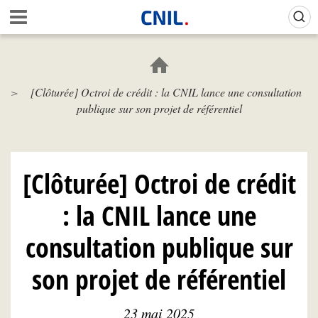
Aller
Gestion de vos préférences sur les cookies (témoins de connexion)
A
au
c
contenu
c
principal
u
e
[Clôturée] Octroi de crédit : la CNIL lance une consultation
i
publique sur son projet de référentiel
l
-
C
N
I
[Clôturée] Octroi de crédit
L
: la CNIL lance une
consultation publique sur
son projet de référentiel
23 mai 2025