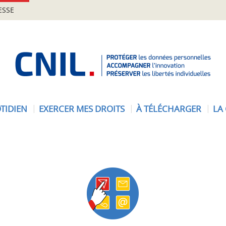
ESSE
A
c
c
u
e
TIDIEN
EXERCER MES DROITS
À TÉLÉCHARGER
LA
i
l
-
C
N
I
L