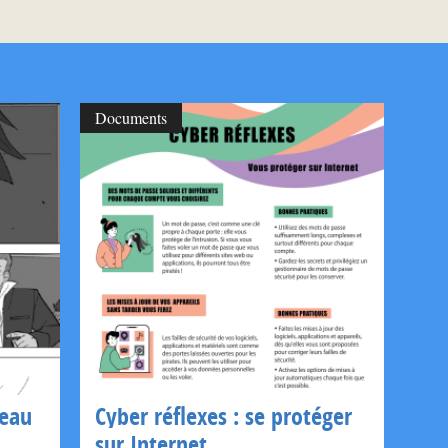
Documents
seau
Cyber réflexes : se protéger
sur Internet