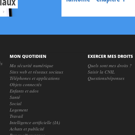
ciaux
MON QUOTIDIEN
EXERCER MES DROITS
és
Ma sécurité numérique
Quels sont mes droits ?
Sites web et réseaux sociaux
Saisir la CNIL
Téléphones et applications
Questions/réponses
Objets connectés
Enfants et ados
Santé
Social
Logement
Travail
Intelligence artificielle (IA)
Achats et publicité