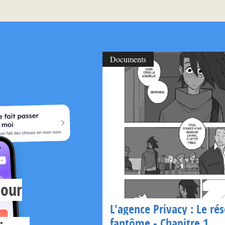
Documents
pour
L'agence Privacy : Le ré
fantôme - Chapitre 1