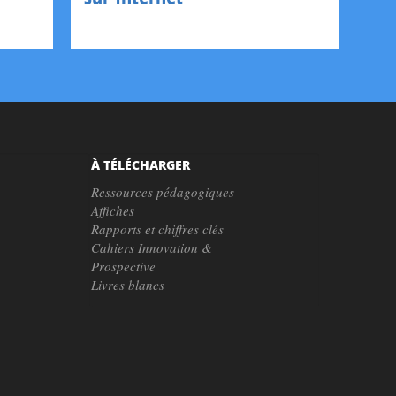
À TÉLÉCHARGER
Ressources pédagogiques
Affiches
Rapports et chiffres clés
Cahiers Innovation &
Prospective
Livres blancs