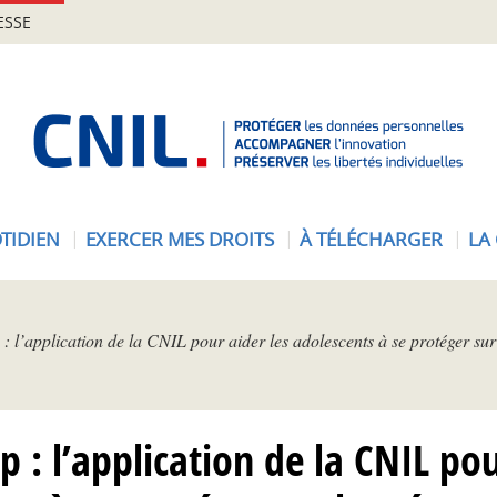
ESSE
A
c
c
u
e
TIDIEN
EXERCER MES DROITS
À TÉLÉCHARGER
LA
i
l
-
C
 l’application de la CNIL pour aider les adolescents à se protéger sur
N
I
L
: l’application de la CNIL pou