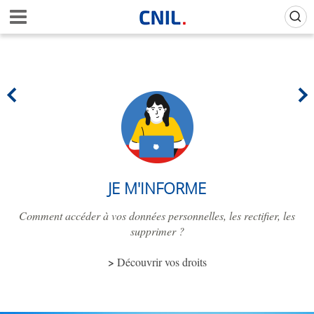
Aller
Gestion de vos préférences sur les cookies (témoins de connexion)
A
au
c
contenu
c
principal
u
e
i
l
-
C
N
I
L
JE M'INFORME
Comment accéder à vos données personnelles, les rectifier, les
supprimer ?
Découvrir vos droits