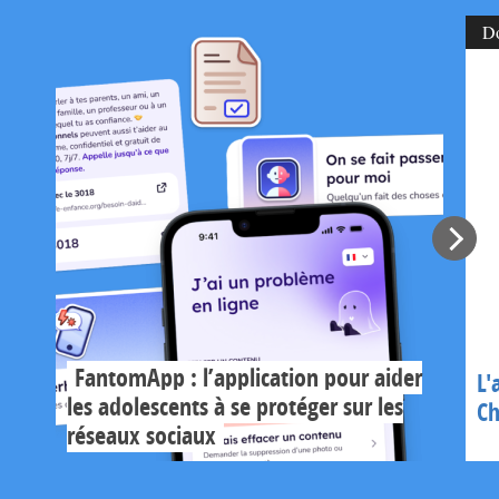
D
FantomApp : l’application pour aider
L'
les adolescents à se protéger sur les
Ch
réseaux sociaux