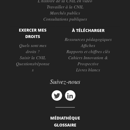
L’histoire de la CNIL en vidéo
Travailler à la CNIL
Marchés publics
Consultations publiques
EXERCER MES
À TÉLÉCHARGER
DROITS
Ressources pédagogiques
Quels sont mes
Affiches
droits ?
Rapports et chiffres clés
Saisir la CNIL
Cahiers Innovation &
Questions/réponse
Prospective
s
Livres blancs
Suivez-nous
MÉDIATHÈQUE
GLOSSAIRE