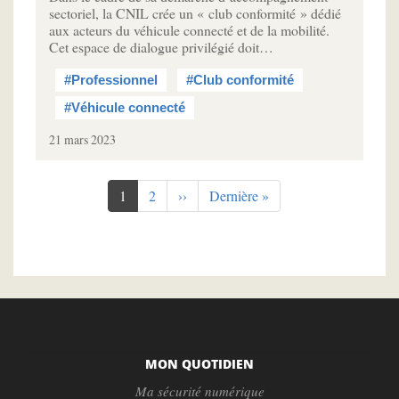
sectoriel, la CNIL crée un « club conformité » dédié
aux acteurs du véhicule connecté et de la mobilité.
Cet espace de dialogue privilégié doit…
#Professionnel
#Club conformité
#Véhicule connecté
21 mars 2023
Pagination
Page
1
Page
2
Page
››
Dernière
Dernière »
courante
suivante
page
MON QUOTIDIEN
Ma sécurité numérique