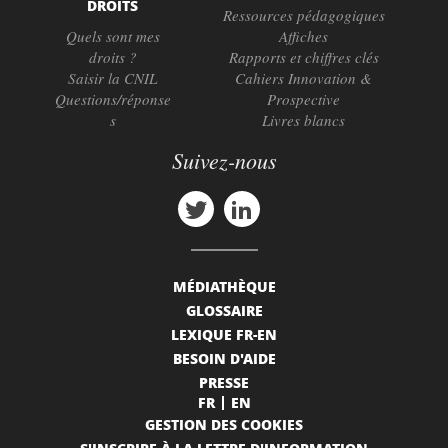
DROITS
Ressources pédagogiques
Quels sont mes
Affiches
droits ?
Rapports et chiffres clés
Saisir la CNIL
Cahiers Innovation &
Questions/réponse
Prospective
s
Livres blancs
Suivez-nous
MÉDIATHÈQUE
GLOSSAIRE
LEXIQUE FR-EN
BESOIN D'AIDE
PRESSE
FR
EN
GESTION DES COOKIES
S'INSCRIRE À LA LETTRE D'INFORMATION