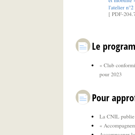
et mobilité
l'atelier n°2
[ PDF-204.
Le program
« Club conformit
pour 2023
Pour appro
La CNIL publie 
« Accompagnemen
Accompagner la 