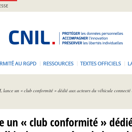
ESSE
A
c
c
u
e
RMITÉ AU RGPD
RESSOURCES
TEXTES OFFICIELS
L
i
l
-
C
 lance un « club conformité » dédié aux acteurs du véhicule connecté e
N
I
L
e un « club conformité » dédi