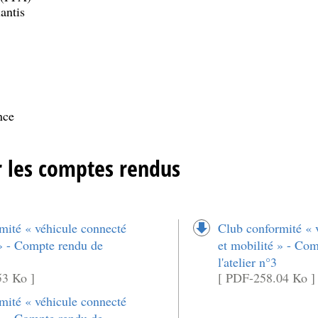
antis
nce
r les comptes rendus
mité « véhicule connecté
Club conformité « 
 » - Compte rendu de
et mobilité » - Co
l'atelier n°3
53 Ko ]
[ PDF-258.04 Ko ]
mité « véhicule connecté