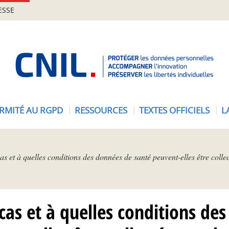
ESSE
A
c
c
u
e
RMITÉ AU RGPD
RESSOURCES
TEXTES OFFICIELS
L
i
l
-
C
s et à quelles conditions des données de santé peuvent-elles être collect
N
I
L
cas et à quelles conditions de