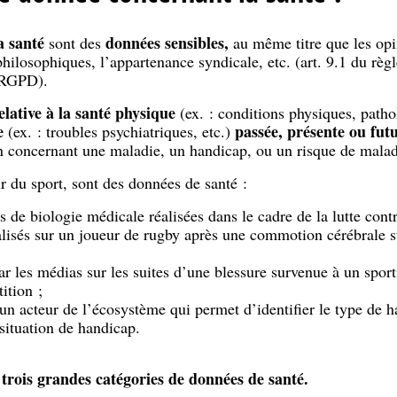
a santé
données sensibles,
sont des
au même titre que les opin
philosophiques, l’appartenance syndicale, etc. (art. 9.1 du règ
 RGPD).
elative à la santé physique
(ex. : conditions physiques, patho
e
passée, présente ou fut
(ex. : troubles psychiatriques, etc.)
 concernant une maladie, un handicap, ou un risque de malad
r du sport, sont des données de santé :
es de biologie médicale réalisées dans le cadre de la lutte con
lisés sur un joueur de rugby après une commotion cérébrale s
ar les médias sur les suites d’une blessure survenue à un sport
ition ;
un acteur de l’écosystème qui permet d’identifier le type de h
 situation de handicap.
trois grandes catégories de données de santé.
e