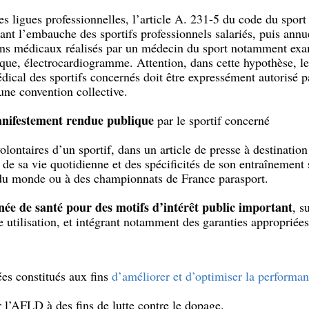
s ligues professionnelles, l’article A. 231-5 du code du sport 
ant l’embauche des sportifs professionnels salariés, puis annu
ns médicaux réalisés par un médecin du sport notamment exam
ique, électrocardiogramme. Attention, dans cette hypothèse, l
dical des sportifs concernés doit être expressément autorisé pa
 une convention collective.
nifestement rendue publique
par le sportif concerné
olontaires d’un sportif, dans un article de presse à destination
de sa vie quotidienne et des spécificités de son entraînement s
du monde ou à des championnats de France parasport.
nnée de santé pour des motifs d’intérêt public important
, s
e utilisation, et intégrant notamment des garanties appropriées
es constitués aux fins
d’améliorer et d’optimiser la performan
r l’AFLD à des fins de lutte contre le dopage.