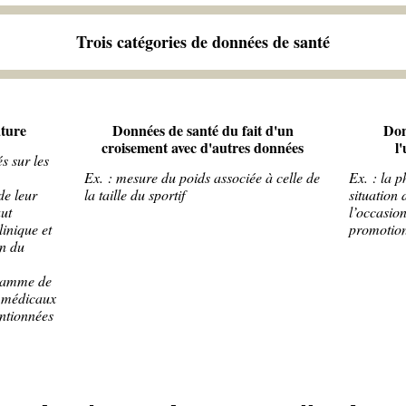
Trois catégories de données de santé
ature
Données de santé du fait d'un
Don
croisement avec d'autres données
l
s sur les
Ex. : mesure du poids associée à celle de
Ex. : la p
de leur
la taille du sportif
situation 
aut
l’occasio
linique et
promotion
in du
gramme de
s médicaux
ntionnées