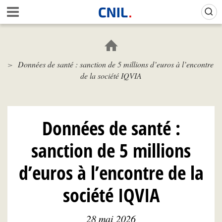
Aller
Gestion de vos préférences sur les cookies (témoins de connexion)
A
au
c
contenu
c
principal
u
e
Données de santé : sanction de 5 millions d’euros à l’encontre
i
de la société IQVIA
l
-
C
N
I
Données de santé :
L
sanction de 5 millions
d’euros à l’encontre de la
société IQVIA
28 mai 2026